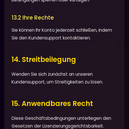
13.2 Ihre Rechte
Sie können Ihr Konto jederzeit schließen, indem
Sie den Kundensupport kontaktieren.
14. Streitbeilegung
Wenden Sie sich zunächst an unseren
Kundensupport, um Streitigkeiten zu lösen.
15. Anwendbares Recht
Diese Geschäftsbedingungen unterliegen den
Gesetzen der Lizenzierungsgerichtsbarkeit.