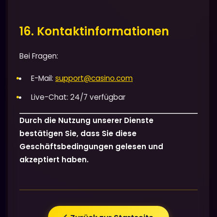
16. Kontaktinformationen
Bei Fragen:
E-Mail:
support@casino.com
Live-Chat: 24/7 verfügbar
Durch die Nutzung unserer Dienste
bestätigen Sie, dass Sie diese
Geschäftsbedingungen gelesen und
akzeptiert haben.