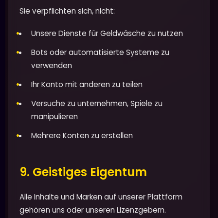
Sie verpflichten sich, nicht:
Unsere Dienste für Geldwäsche zu nutzen
Bots oder automatisierte Systeme zu
verwenden
Ihr Konto mit anderen zu teilen
Versuche zu unternehmen, Spiele zu
manipulieren
Mehrere Konten zu erstellen
9. Geistiges Eigentum
Alle Inhalte und Marken auf unserer Plattform
gehören uns oder unseren Lizenzgebern.