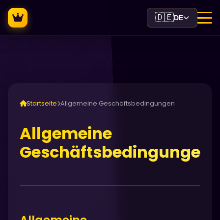
🇩🇪
DE
Startseite
Allgemeine Geschäftsbedingungen
Allgemeine
Geschäftsbedingungen