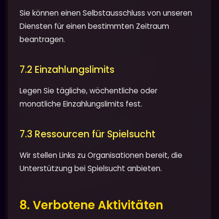
Sie können einen Selbstausschluss von unseren
Diensten für einen bestimmten Zeitraum
beantragen.
7.2 Einzahlungslimits
Legen Sie tägliche, wöchentliche oder
monatliche Einzahlungslimits fest.
7.3 Ressourcen für Spielsucht
Wir stellen Links zu Organisationen bereit, die
Unterstützung bei Spielsucht anbieten.
8. Verbotene Aktivitäten