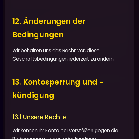
12. Änderungen der
Bedingungen
Wir behalten uns das Recht vor, diese
Geschäftsbedingungen jederzeit zu ändern.
13. Kontosperrung und -
kündigung
13.1 Unsere Rechte
Wir können Ihr Konto bei Verstößen gegen die
Bedingungen sperren oder kündigen.