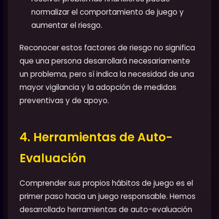
normalizar el comportamiento de juego y
aumentar el riesgo.
Reconocer estos factores de riesgo no significa
que una persona desarrollará necesariamente
un problema, pero sí indica la necesidad de una
mayor vigilancia y la adopción de medidas
preventivas y de apoyo.
4. Herramientas de Auto-
Evaluación
Comprender sus propios hábitos de juego es el
primer paso hacia un juego responsable. Hemos
desarrollado herramientas de auto-evaluación