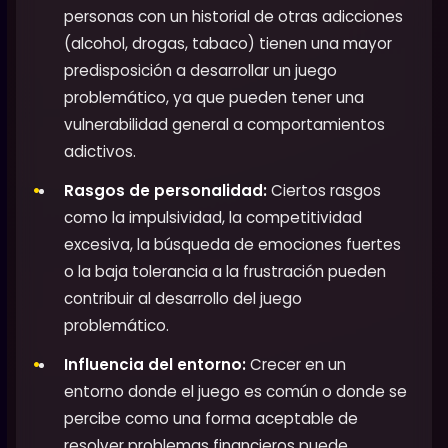
personas con un historial de otras adicciones
(alcohol, drogas, tabaco) tienen una mayor
predisposición a desarrollar un juego
problemático, ya que pueden tener una
vulnerabilidad general a comportamientos
adictivos.
Rasgos de personalidad:
Ciertos rasgos
como la impulsividad, la competitividad
excesiva, la búsqueda de emociones fuertes
o la baja tolerancia a la frustración pueden
contribuir al desarrollo del juego
problemático.
Influencia del entorno:
Crecer en un
entorno donde el juego es común o donde se
percibe como una forma aceptable de
resolver problemas financieros puede