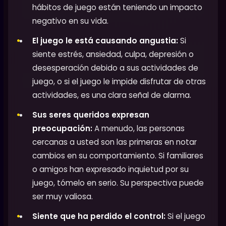
hábitos de juego están teniendo un impacto
negativo en su vida.
El juego le está causando angustia:
Si
siente estrés, ansiedad, culpa, depresión o
desesperación debido a sus actividades de
juego, o si el juego le impide disfrutar de otras
actividades, es una clara señal de alarma.
Sus seres queridos expresan
preocupación:
A menudo, las personas
cercanas a usted son las primeras en notar
cambios en su comportamiento. Si familiares
o amigos han expresado inquietud por su
juego, tómelo en serio. Su perspectiva puede
ser muy valiosa.
Siente que ha perdido el control:
Si el juego