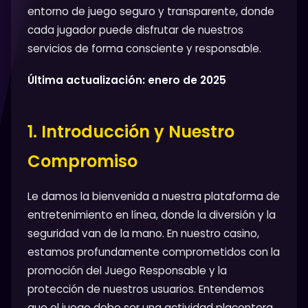
entorno de juego seguro y transparente, donde
cada jugador puede disfrutar de nuestros
servicios de forma consciente y responsable.
Última actualización: enero de 2025
1. Introducción y Nuestro
Compromiso
Le damos la bienvenida a nuestra plataforma de
entretenimiento en línea, donde la diversión y la
seguridad van de la mano. En nuestro casino,
estamos profundamente comprometidos con la
promoción del Juego Responsable y la
protección de nuestros usuarios. Entendemos
que el juego debe ser una actividad placentera