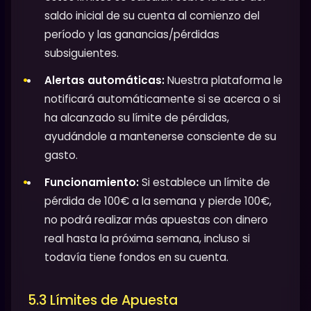
saldo inicial de su cuenta al comienzo del
período y las ganancias/pérdidas
subsiguientes.
Alertas automáticas:
Nuestra plataforma le
notificará automáticamente si se acerca o si
ha alcanzado su límite de pérdidas,
ayudándole a mantenerse consciente de su
gasto.
Funcionamiento:
Si establece un límite de
pérdida de 100€ a la semana y pierde 100€,
no podrá realizar más apuestas con dinero
real hasta la próxima semana, incluso si
todavía tiene fondos en su cuenta.
5.3 Límites de Apuesta