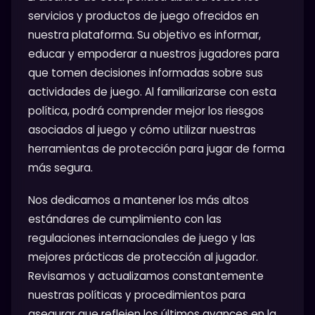
servicios y productos de juego ofrecidos en
nuestra plataforma. Su objetivo es informar,
educar y empoderar a nuestros jugadores para
que tomen decisiones informadas sobre sus
actividades de juego. Al familiarizarse con esta
política, podrá comprender mejor los riesgos
asociados al juego y cómo utilizar nuestras
herramientas de protección para jugar de forma
más segura.
Nos dedicamos a mantener los más altos
estándares de cumplimiento con las
regulaciones internacionales de juego y las
mejores prácticas de protección al jugador.
Revisamos y actualizamos constantemente
nuestras políticas y procedimientos para
asegurar que reflejen los últimos avances en la