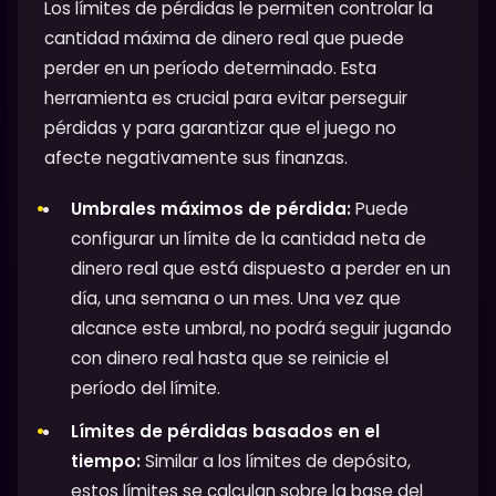
Los límites de pérdidas le permiten controlar la
cantidad máxima de dinero real que puede
perder en un período determinado. Esta
herramienta es crucial para evitar perseguir
pérdidas y para garantizar que el juego no
afecte negativamente sus finanzas.
Umbrales máximos de pérdida:
Puede
configurar un límite de la cantidad neta de
dinero real que está dispuesto a perder en un
día, una semana o un mes. Una vez que
alcance este umbral, no podrá seguir jugando
con dinero real hasta que se reinicie el
período del límite.
Límites de pérdidas basados en el
tiempo:
Similar a los límites de depósito,
estos límites se calculan sobre la base del