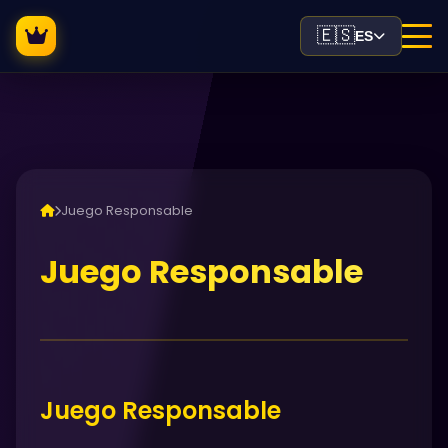
🇪🇸
ES
Juego Responsable
Juego Responsable
Juego Responsable