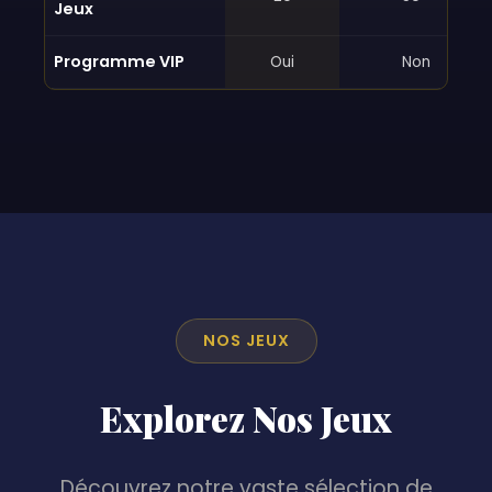
Jeux
Programme VIP
Oui
Non
NOS JEUX
Explorez Nos Jeux
Découvrez notre vaste sélection de