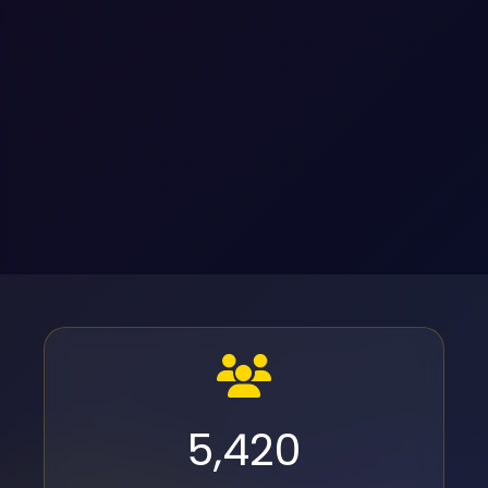
5,420