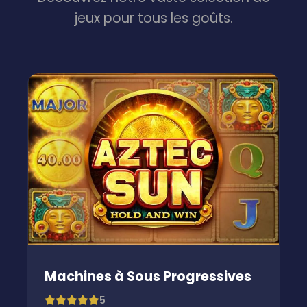
jeux pour tous les goûts.
Machines à Sous Progressives
5