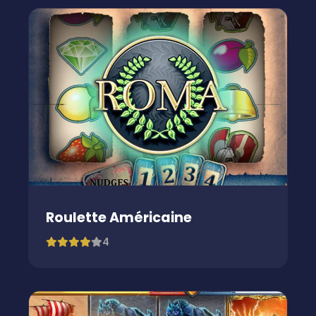
Roulette Américaine
4