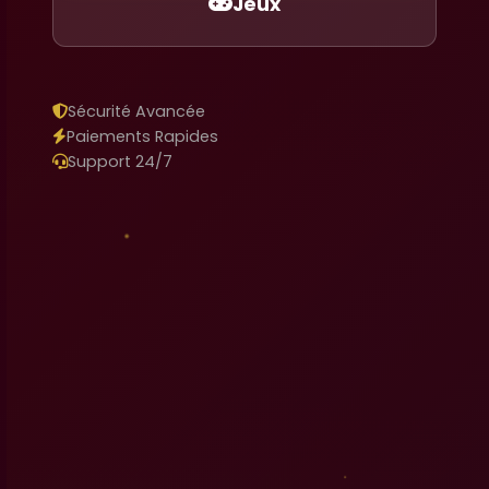
Jeux
Sécurité Avancée
Paiements Rapides
Support 24/7