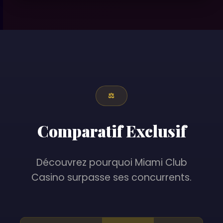
⚖️
Comparatif Exclusif
Découvrez pourquoi Miami Club
Casino surpasse ses concurrents.