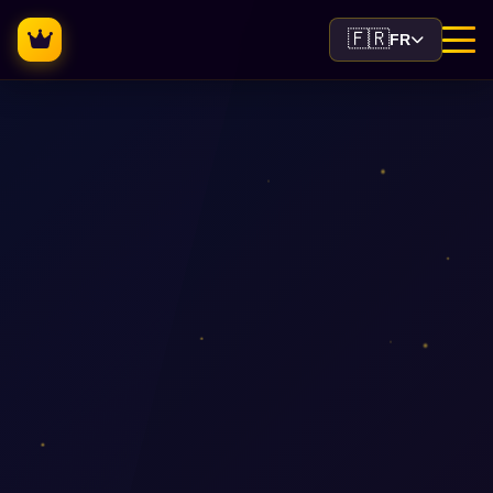
🇫🇷
FR