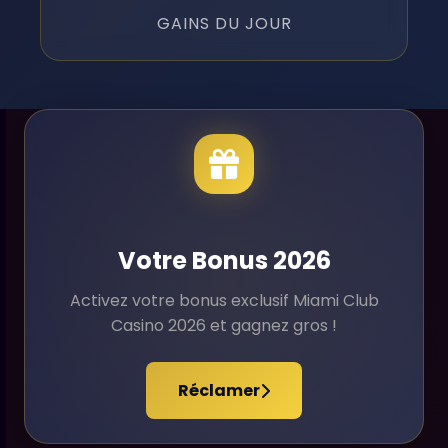
GAINS DU JOUR
Votre Bonus 2026
Activez votre bonus exclusif Miami Club
Casino 2026 et gagnez gros !
Réclamer