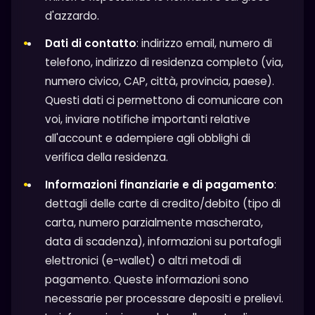
d'azzardo.
Dati di contatto
: indirizzo email, numero di
telefono, indirizzo di residenza completo (via,
numero civico, CAP, città, provincia, paese).
Questi dati ci permettono di comunicare con
voi, inviare notifiche importanti relative
all'account e adempiere agli obblighi di
verifica della residenza.
Informazioni finanziarie e di pagamento
:
dettagli delle carte di credito/debito (tipo di
carta, numero parzialmente mascherato,
data di scadenza), informazioni su portafogli
elettronici (e-wallet) o altri metodi di
pagamento. Queste informazioni sono
necessarie per processare depositi e prelievi.