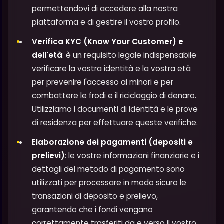
permettendovi di accedere alla nostra
piattaforma e di gestire il vostro profilo.
Verifica KYC (Know Your Customer) e
dell'età
: è un requisito legale indispensabile
verificare la vostra identità e la vostra età
per prevenire l'accesso ai minori e per
combattere le frodi e il riciclaggio di denaro.
Utilizziamo i documenti di identità e le prove
di residenza per effettuare queste verifiche.
Elaborazione dei pagamenti (depositi e
prelievi)
: le vostre informazioni finanziarie e i
dettagli del metodo di pagamento sono
utilizzati per processare in modo sicuro le
transazioni di deposito e prelievo,
garantendo che i fondi vengano
correttamente trasferiti da e verso il vostro