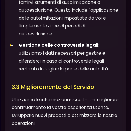
fornirvi strumenti di autolimitazione o
autoesclusione. Questo include l'applicazione
delle autolimitazioni impostate da voi e
l'implementazione di periodi di
autoesclusione.
Gestione delle controversie legali
:
utilizziamo i dati necessari per gestire e
difenderci in caso di controversie legali,
reclami o indagini da parte delle autorità.
3.3 Miglioramento del Servizio
Utilizziamo le informazioni raccolte per migliorare
continuamente la vostra esperienza utente,
sviluppare nuovi prodotti e ottimizzare le nostre
operazioni.