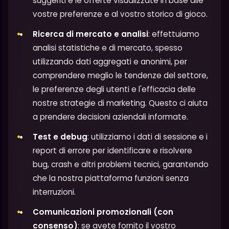
suggeriti e le offerte visualizzate in base alle
vostre preferenze e al vostro storico di gioco.
Ricerca di mercato e analisi
: effettuiamo
analisi statistiche e di mercato, spesso
utilizzando dati aggregati e anonimi, per
comprendere meglio le tendenze del settore,
le preferenze degli utenti e l'efficacia delle
nostre strategie di marketing. Questo ci aiuta
a prendere decisioni aziendali informate.
Test e debug
: utilizziamo i dati di sessione e i
report di errore per identificare e risolvere
bug, crash e altri problemi tecnici, garantendo
che la nostra piattaforma funzioni senza
interruzioni.
Comunicazioni promozionali (con
consenso)
: se avete fornito il vostro