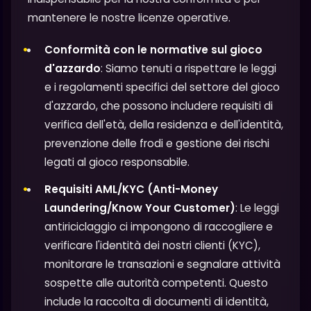
mantenere le nostre licenze operative.
Conformità con le normative sul gioco
d'azzardo
: Siamo tenuti a rispettare le leggi
e i regolamenti specifici del settore del gioco
d'azzardo, che possono includere requisiti di
verifica dell'età, della residenza e dell'identità,
prevenzione delle frodi e gestione dei rischi
legati al gioco responsabile.
Requisiti AML/KYC (Anti-Money
Laundering/Know Your Customer)
: Le leggi
antiriciclaggio ci impongono di raccogliere e
verificare l'identità dei nostri clienti (KYC),
monitorare le transazioni e segnalare attività
sospette alle autorità competenti. Questo
include la raccolta di documenti di identità,