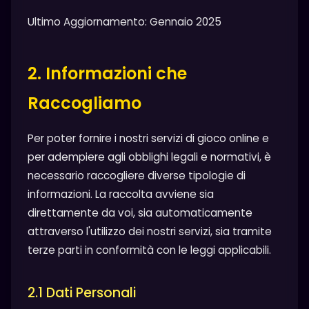
Ultimo Aggiornamento: Gennaio 2025
2. Informazioni che
Raccogliamo
Per poter fornire i nostri servizi di gioco online e
per adempiere agli obblighi legali e normativi, è
necessario raccogliere diverse tipologie di
informazioni. La raccolta avviene sia
direttamente da voi, sia automaticamente
attraverso l'utilizzo dei nostri servizi, sia tramite
terze parti in conformità con le leggi applicabili.
2.1 Dati Personali