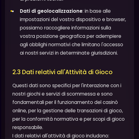
Dati di geolocalizzazione
: in base alle
impostazioni del vostro dispositivo e browser,
possiamo raccogliere informazioni sulla
vostra posizione geografica per adempiere
agli obblighi normativi che limitano l'accesso
ai nostri servizi in determinate giurisdizioni.
2.3 Dati relativi all'Attività di Gioco
Questi dati sono specifici per l'interazione con i
nostri giochi e servizi di scommessa e sono
fondamentali per il funzionamento del casinò
online, per la gestione delle transazioni di gioco,
per la conformità normativa e per scopi di gioco
responsabile.
I dati relativi all'attività di gioco includono: