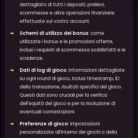
dettagliato di tutti i depositi, prelievi,
scommesse e altre operazioni finanziarie
effettuate sul vostro account.
Schemi di utilizzo dei bonus
: come
utilizzate i bonus e le promozioni offerte,
inclusi i requisiti di scommessa soddisfatti e le
scadenze.
Dati di log di gioco
: informazioni dettagliate
su ogni round di gioco, inclusi timestamp, ID
della transazione, risultati specifici del gioco.
Questi dati sono cruciali per la verifica
dell'equità del gioco e per la risoluzione di
eventuali contestazioni.
Preferenze di gioco
: impostazioni
personalizzate all'interno dei giochi o della