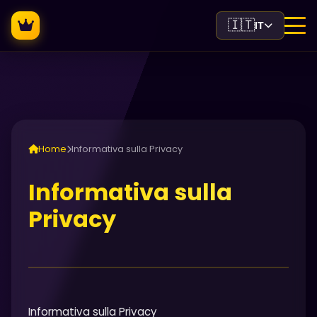
🇮🇹
IT
Home
Informativa sulla Privacy
Informativa sulla
Privacy
Informativa sulla Privacy