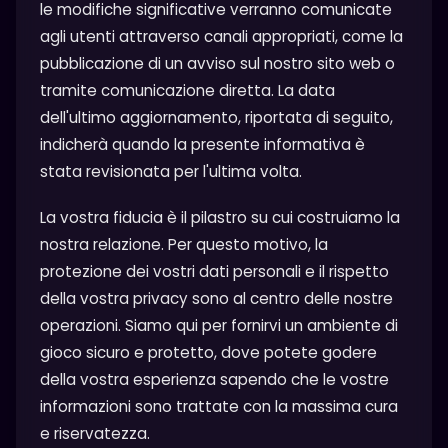
le modifiche significative verranno comunicate
agli utenti attraverso canali appropriati, come la
pubblicazione di un avviso sul nostro sito web o
tramite comunicazione diretta. La data
dell'ultimo aggiornamento, riportata di seguito,
indicherà quando la presente informativa è
stata revisionata per l'ultima volta.
La vostra fiducia è il pilastro su cui costruiamo la
nostra relazione. Per questo motivo, la
protezione dei vostri dati personali e il rispetto
della vostra privacy sono al centro delle nostre
operazioni. Siamo qui per fornirvi un ambiente di
gioco sicuro e protetto, dove potete godere
della vostra esperienza sapendo che le vostre
informazioni sono trattate con la massima cura
e riservatezza.