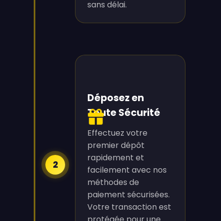
sans délai.
Déposez en
Toute Sécurité
Effectuez votre
premier dépôt
rapidement et
2
facilement avec nos
méthodes de
paiement sécurisées.
Votre transaction est
protégée pour une