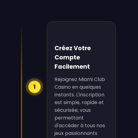
Créez Votre
Compte
Facilement
Rejoignez Miami Club
1
Casino en quelques
instants. L'inscription
est simple, rapide et
sécurisée, vous
permettant
d'accéder à tous nos
jeux passionnants