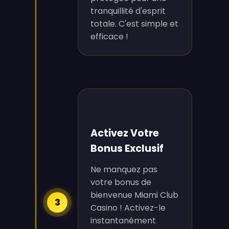
tranquillité d'esprit
totale. C'est simple et
efficace !
Activez Votre
Bonus Exclusif
Ne manquez pas
votre bonus de
bienvenue Miami Club
3
Casino ! Activez-le
instantanément