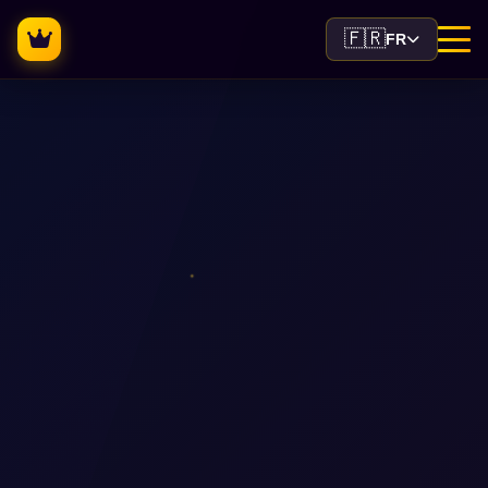
🇫🇷
FR