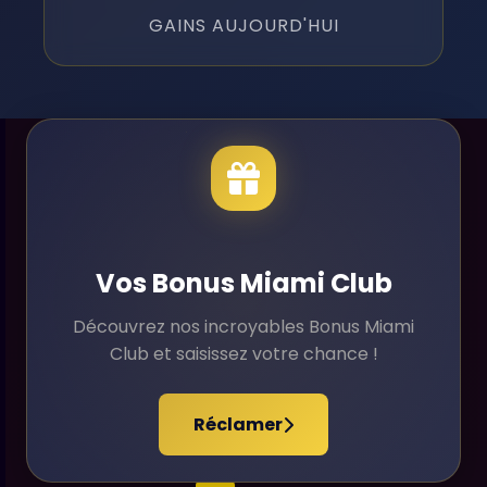
GAINS AUJOURD'HUI
Vos Bonus Miami Club
Découvrez nos incroyables Bonus Miami
Club et saisissez votre chance !
Réclamer