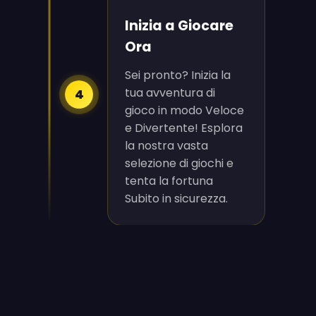
Inizia a Giocare
Ora
Sei pronto? Inizia la
tua avventura di
4
gioco in modo Veloce
e Divertente! Esplora
la nostra vasta
selezione di giochi e
tenta la fortuna
Subito in sicurezza.