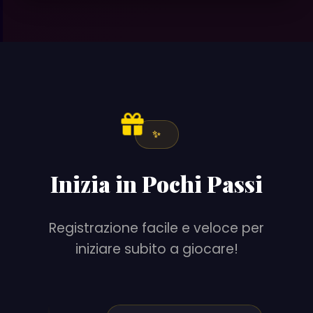
✨
Inizia in Pochi Passi
Registrazione facile e veloce per
iniziare subito a giocare!