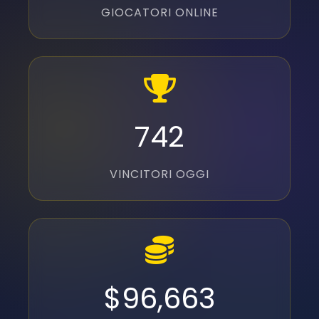
GIOCATORI ONLINE
784
VINCITORI OGGI
$102,643