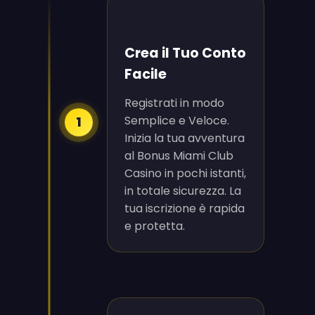
Crea il Tuo Conto
Facile
Registrati in modo
Semplice e Veloce.
1
Inizia la tua avventura
al Bonus Miami Club
Casino in pochi istanti,
in totale sicurezza. La
tua iscrizione è rapida
e protetta.