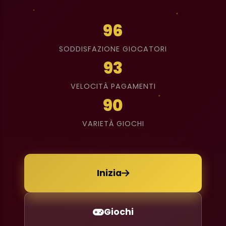
96
SODDISFAZIONE GIOCATORI
93
VELOCITÀ PAGAMENTI
90
VARIETÀ GIOCHI
Inizia
Giochi